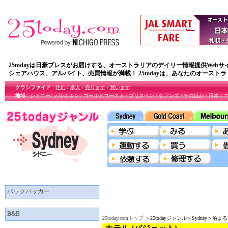
25todayは日豪プレスがお届けする、オーストラリアのデイリー情報提供Webサ
シェアハウス、アルバイト、売買情報が満載！ 25todayは、あなたのオースト
クラシファイド
:
住む
/
求人
/
売ります
/
買います
地域
:
シドニー
/
メルボルン
/
ゴールドコースト
/
ブリスペン
/
ケアンズ
/
そのほか
/
日本
/
バックパッカー
B&B
25today.comトップ
＞25todayジャンル＞Sydney＞泊ま