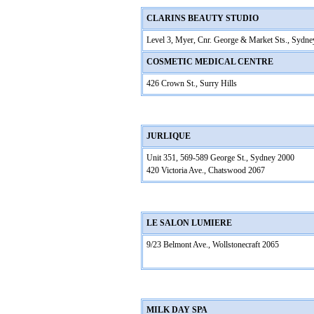
CLARINS BEAUTY STUDIO
Level 3, Myer, Cnr. George & Market Sts., Sydn
COSMETIC MEDICAL CENTRE
426 Crown St., Surry Hills
JURLIQUE
Unit 351, 569-589 George St., Sydney 2000
420 Victoria Ave., Chatswood 2067
LE SALON LUMIERE
9/23 Belmont Ave., Wollstonecraft 2065
MILK DAY SPA