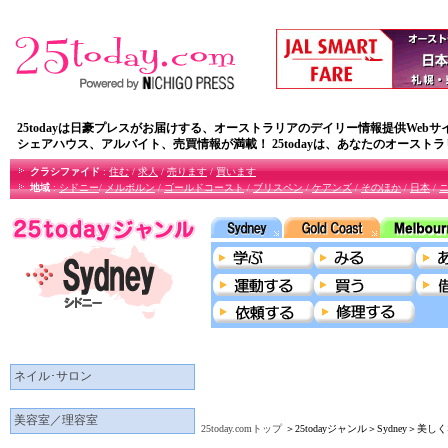
25todayは日豪プレスがお届けする、オーストラリアのデイリー情報提供Webサ
シェアハウス、アルバイト、売買情報が満載！ 25todayは、あなたのオースト
クラシファイド
:
住む
/
求人
/
売ります
/
買います
地域
:
シドニー
/
メルボルン
/
ゴールドコースト
/
ブリスペン
/
ケアンズ
/
そのほか
/
日本
/
ネイル･サロン
美容室／理容室
25today.comトップ
＞25todayジャンル＞Sydney＞