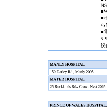
NS
■W
■
ら
■
5
祝
MANLY HOSPITAL
150 Darley Rd., Manly 2095
MATER HOSPITAL
25 Rocklands Rd., Crows Nest 2065
PRINCE OF WALES HOSPITAL,