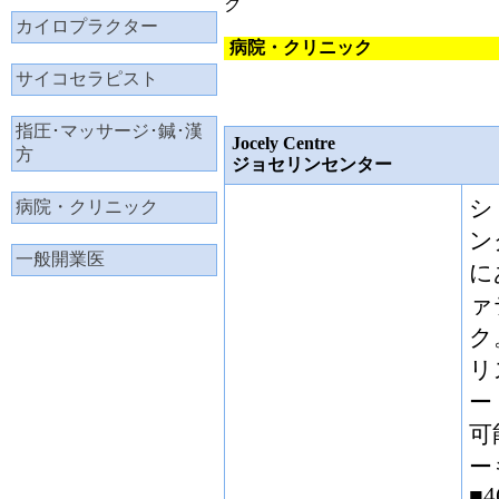
ク
カイロプラクター
病院・クリニック
サイコセラピスト
指圧･マッサージ･鍼･漢
Jocely Centre
方
ジョセリンセンター
シ
病院・クリニック
ン
一般開業医
に
ァ
ク
リ
ー
可
ー
■4