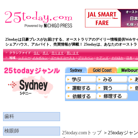
25todayは日豪プレスがお届けする、オーストラリアのデイリー情報提供Webサ
シェアハウス、アルバイト、売買情報が満載！ 25todayは、あなたのオースト
クラシファイド
:
住む
/
求人
/
売ります
/
買います
地域
:
シドニー
/
メルボルン
/
ゴールドコースト
/
ブリスペン
/
ケアンズ
/
そのほか
/
日本
/
歯科
検眼師
25today.comトップ
＞25todayジ