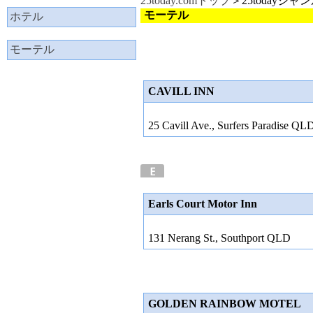
25today.comトップ
＞25todayジャ
モーテル
ホテル
モーテル
CAVILL INN
25 Cavill Ave., Surfers Paradise QL
Earls Court Motor Inn
131 Nerang St., Southport QLD
GOLDEN RAINBOW MOTEL