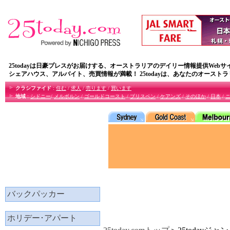
25todayは日豪プレスがお届けする、オーストラリアのデイリー情報提供Webサ
シェアハウス、アルバイト、売買情報が満載！ 25todayは、あなたのオースト
クラシファイド
:
住む
/
求人
/
売ります
/
買います
地域
:
シドニー
/
メルボルン
/
ゴールドコースト
/
ブリスペン
/
ケアンズ
/
そのほか
/
日本
/
バックパッカー
ホリデー･アパート