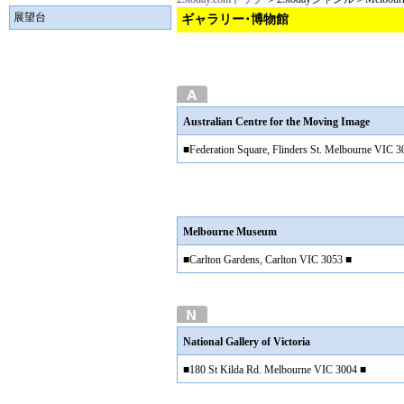
展望台
ギャラリー･博物館
Australian Centre for the Moving Image
■Federation Square, Flinders St. Melbourne VIC 3
Melbourne Museum
■Carlton Gardens, Carlton VIC 3053 ■
National Gallery of Victoria
■180 St Kilda Rd. Melbourne VIC 3004 ■