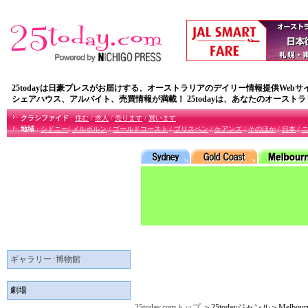
25todayは日豪プレスがお届けする、オーストラリアのデイリー情報提供Webサ
シェアハウス、アルバイト、売買情報が満載！ 25todayは、あなたのオースト
クラシファイド
:
住む
/
求人
/
売ります
/
買います
地域
:
シドニー
/
メルボルン
/
ゴールドコースト
/
ブリスペン
/
ケアンズ
/
そのほか
/
日本
/
ギャラリー･博物館
劇場
25today.comトップ
＞25todayジャンル＞Melb