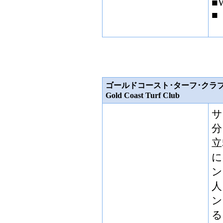
■W
■
ゴールドコースト･ターフ･クラ
Gold Coast Turf Club
サ
分
立
に
ン
人
ン
る