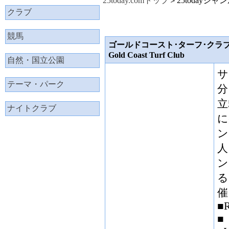
25today.comトップ
＞25todayジャ
クラブ
競馬
ゴールドコースト･ターフ･クラ
Gold Coast Turf Club
自然・国立公園
サ
テーマ・パーク
分
立
ナイトクラブ
に
ン
人
ン
る
催
■R
■