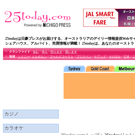
25todayは日豪プレスがお届けする、オーストラリアのデイリー情報提供Webサ
シェアハウス、アルバイト、売買情報が満載！ 25todayは、あなたのオースト
クラシファイド
:
住む
/
求人
/
売ります
/
買います
地域
:
シドニー
/
メルボルン
/
ゴールドコースト
/
ブリスペン
/
ケアンズ
/
そのほか
/
日本
/
カジノ
カラオケ