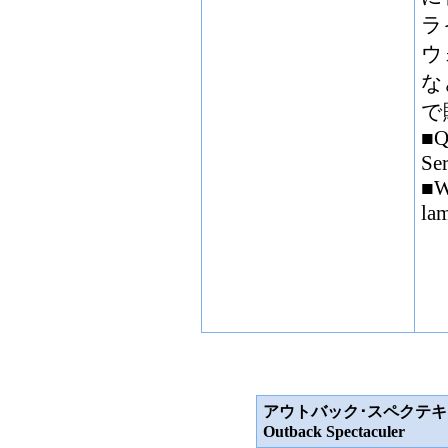
ラ
ウ
な
で
■Q
Se
■W
la
アウトバック･スペクテ
Outback Spectaculer