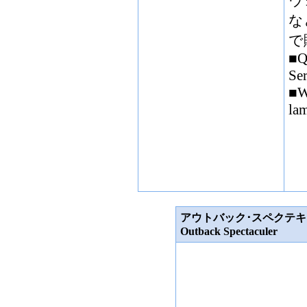
ウ
な
で
■Q
Se
■W
la
アウトバック･スペクテ
Outback Spectaculer