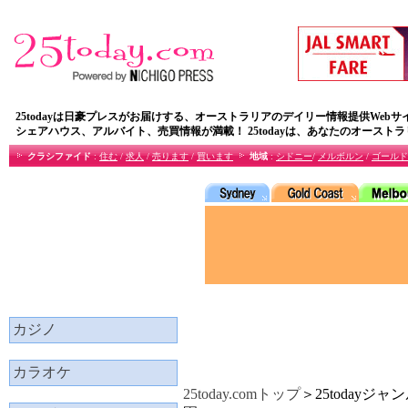
25todayは日豪プレスがお届けする、オーストラリアのデイリー情報提供Webサ
シェアハウス、アルバイト、売買情報が満載！ 25todayは、あなたのオースト
クラシファイド
:
住む
/
求人
/
売ります
/
買います
地域
:
シドニー
/
メルボルン
/
ゴールド
カジノ
カラオケ
25today.comトップ
＞25todayジャ