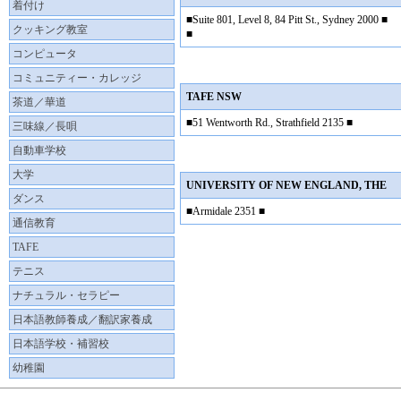
着付け
■Suite 801, Level 8, 84 Pitt St., Sydney 2000 ■
クッキング教室
■
コンピュータ
コミュニティー・カレッジ
TAFE NSW
茶道／華道
■51 Wentworth Rd., Strathfield 2135 ■
三味線／長唄
自動車学校
大学
UNIVERSITY OF NEW ENGLAND, THE
ダンス
■Armidale 2351 ■
通信教育
TAFE
テニス
ナチュラル・セラピー
日本語教師養成／翻訳家養成
日本語学校・補習校
幼稚園