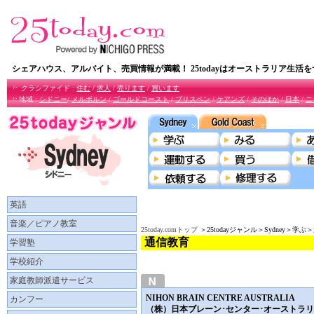
シェアハウス、アルバイト、売買情報が満載！ 25todayはオーストラリア生活
クラシファイド :
住む
/
求人
/
売ります
/
買います
地域 :
シドニー
/
メルボルン
/
ゴールドコースト
/
ブリスペン
/
ケアンズ
/
そのほか
/
日本
/
ニ
英語
音楽／ピアノ教室
25today.comトップ
＞25todayジャンル＞Sydney＞学
通信教育
学習塾
学校紹介
家庭教師派遣サービス
NIHON BRAIN CENTRE AUSTRALIA
カンフー
（株）日本ブレーン･センター･オーストラ