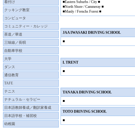
着付け
■Eastern Suburbs / City ■
■North Shore / Cammeray ■
クッキング教室
■Manly / Frenchs Forest ■
コンピュータ
コミュニティー・カレッジ
JAA IWASAKI DRIVING SCHOOL
茶道／華道
■
三味線／長唄
自動車学校
大学
L TRENT
ダンス
■
通信教育
TAFE
テニス
TANAKA DRIVING SCHOOL
ナチュラル・セラピー
■
日本語教師養成／翻訳家養成
TOTO DRIVING SCHOOL
日本語学校・補習校
■
幼稚園