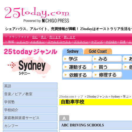
シェアハウス、アルバイト、売買情報が満載！ 25todayはオーストラリア生活
クラシファイド :
住む
/
求人
/
売ります
/
買います
地域 :
シドニー
/
メルボルン
/
ゴールドコースト
/
ブリスペン
/
ケアンズ
/
そのほか
/
日本
/
ニ
英語
音楽／ピアノ教室
25today.comトップ
＞25todayジャンル＞Sydney＞学
自動車学校
学習塾
学校紹介
家庭教師派遣サービス
ABC DRIVING SCHOOLS
カンフー