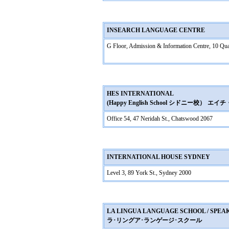
INSEARCH LANGUAGE CENTRE
G Floor, Admission & Information Centre, 10 Qu
HES INTERNATIONAL
(Happy English School シドニー校）
エイチ
Office 54, 47 Neridah St., Chatswood 2067
INTERNATIONAL HOUSE SYDNEY
Level 3, 89 York St., Sydney 2000
LA LINGUA LANGUAGE SCHOOL / SPEA
ラ･リングア･ランゲージ･スクール