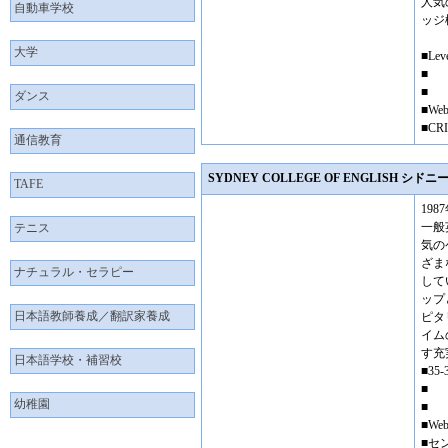
人気の
自動車学校
ッジ
大学
■Leve
■
■
ダンス
■Web
■CRI
通信教育
SYDNEY COLLEGE OF ENGLISH 
TAFE
19
一般
テニス
気の
ざま
ナチュラル・セラピー
して
ップ
日本語教師養成／翻訳家養成
ピタ
イム
す充
日本語学校・補習校
■35-3
■
幼稚園
■
■Web
■セ