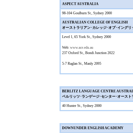
ASPECT AUSTRALIA
98-104 Goulburn St., Sydney 2000
AUSTRALIAN COLLEGE OF ENGLISH
オーストラリアン･カレッジ･オブ･イングリ
Level 1, 65 York St., Sydney 2000
Web:
www.ace.edu.au
237 Oxford St., Bondi Junction 2022
5-7 Raglan St., Manly 2095
BERLITZ LANGUAGE CENTRE AUSTRA
ベルリッツ･ランゲージ･センター･オースト
40 Hunter St., Sydney 2000
DOWNUNDER ENGLISH ACADEMY