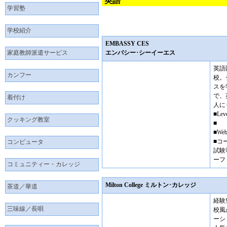
英語
学習塾
学校紹介
EMBASSY CES
家庭教師派遣サービス
エンバシー･シーイーエス
英語
カンフー
校。
スを
で、
着付け
人に
■Leve
クッキング教室
■
■Web
■コ
コンピュータ
試験
ーフ
コミュニティー・カレッジ
Milton College ミルトン･カレッジ
茶道／華道
経験
三味線／長唄
校風
ーシ