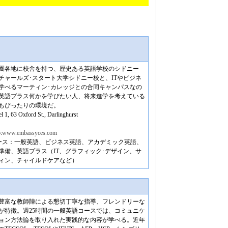
圏各地に校舎を持つ、歴史ある英語学校のシドニー
チャールズ･スタート大学シドニー校と、ITやビジネ
学べるマーティン･カレッジとの合同キャンパスなの
英語プラス何かを学びたい人、将来進学を考えている
もぴったりの環境だ。
l 1, 63 Oxford St., Darlinghurst
:
www.embassyces.com
ース：一般英語、ビジネス英語、アカデミック英語、
準備、英語プラス（IT、グラフィック･デザイン、サ
ィン、チャイルドケアなど）
豊富な教師陣による懇切丁寧な指導、フレンドリーな
が特徴。週25時間の一般英語コースでは、コミュニケ
ョン方法論を取り入れた実践的な内容が学べる。近年