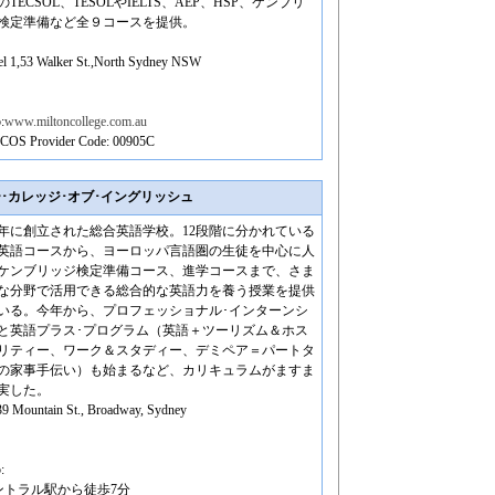
TECSOL、TESOLやIELTS、AEP、HSP、ケンブリ
検定準備など全９コースを提供。
l 1,53 Walker St.,North Sydney NSW
:
www.miltoncollege.com.au
COS Provider Code: 00905C
シドニー･カレッジ･オブ･イングリッシュ
87年に創立された総合英語学校。12段階に分かれている
英語コースから、ヨーロッパ言語圏の生徒を中心に人
ケンブリッジ検定準備コース、進学コースまで、さま
な分野で活用できる総合的な英語力を養う授業を提供
いる。今年から、プロフェッショナル･インターンシ
と英語プラス･プログラム（英語＋ツーリズム＆ホス
リティー、ワーク＆スタディー、デミペア＝パートタ
の家事手伝い）も始まるなど、カリキュラムがますま
実した。
9 Mountain St., Broadway, Sydney
:
ントラル駅から徒歩7分