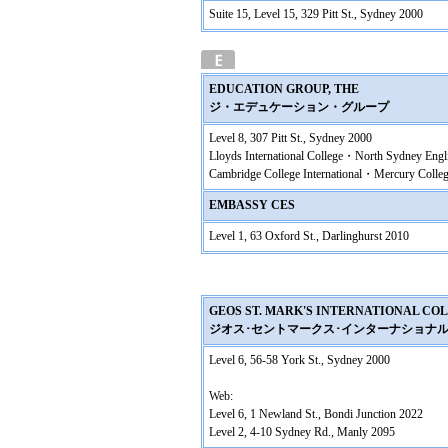
Suite 15, Level 15, 329 Pitt St., Sydney 2000
EDUCATION GROUP, THE
ジ・エデュケーション・グループ
Level 8, 307 Pitt St., Sydney 2000
Lloyds International College・North Sydney Engl
Cambridge College International・Mercury Colle
EMBASSY CES
Level 1, 63 Oxford St., Darlinghurst 2010
GEOS ST. MARK'S INTERNATIONAL CO
ジオス･セントマークス･インターナショナル
Level 6, 56-58 York St., Sydney 2000
Web:
Level 6, 1 Newland St., Bondi Junction 2022
Level 2, 4-10 Sydney Rd., Manly 2095