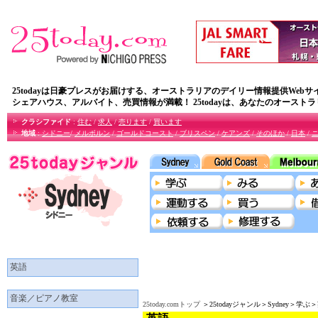
25todayは日豪プレスがお届けする、オーストラリアのデイリー情報提供Webサ
シェアハウス、アルバイト、売買情報が満載！ 25todayは、あなたのオースト
クラシファイド
:
住む
/
求人
/
売ります
/
買います
地域
:
シドニー
/
メルボルン
/
ゴールドコースト
/
ブリスペン
/
ケアンズ
/
そのほか
/
日本
/
英語
音楽／ピアノ教室
25today.comトップ
＞25todayジャンル＞Sydney＞学ぶ