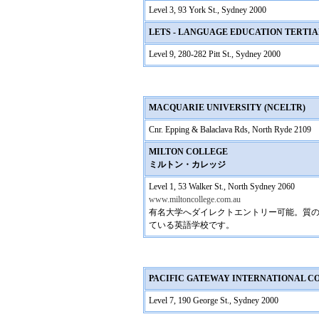
Level 3, 93 York St., Sydney 2000
LETS - LANGUAGE EDUCATION TERTI
Level 9, 280-282 Pitt St., Sydney 2000
MACQUARIE UNIVERSITY (NCELTR)
Cnr. Epping & Balaclava Rds, North Ryde 2109
MILTON COLLEGE
ミルトン・カレッジ
Level 1, 53 Walker St., North Sydney 2060
www.miltoncollege.com.au
有名大学へダイレクトエントリー可能。質
ている英語学校です。
PACIFIC GATEWAY INTERNATIONAL C
Level 7, 190 George St., Sydney 2000