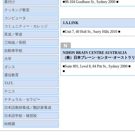
着付け
■98-104 Goulburn St., Sydney 2000 ■
クッキング教室
コンピュータ
J.A.LINK
コミュニティー・カレッジ
■Unit 7, 40 Holt St., Surry Hills 2010 ■
茶道／華道
三味線／長唄
自動車学校
NIHON BRAIN CENTRE AUSTRALIA
（株）日本ブレーン･センター･オーストラ
大学
■Suite 801, Level 8, 84 Pitt St., Sydney 2000 ■
ダンス
■
通信教育
TAFE
テニス
ナチュラル・セラピー
日本語教師養成／翻訳家養成
日本語学校・補習校
幼稚園