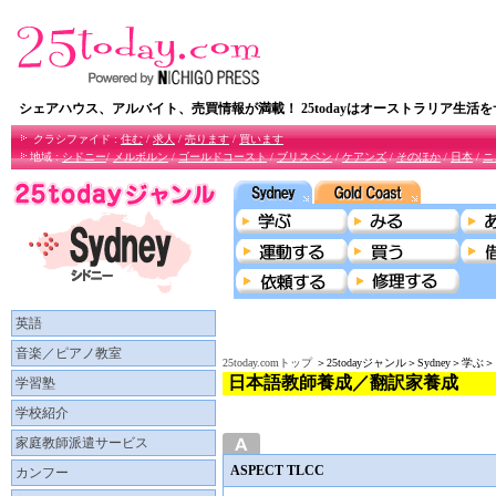
シェアハウス、アルバイト、売買情報が満載！ 25todayはオーストラリア生活
クラシファイド :
住む
/
求人
/
売ります
/
買います
地域 :
シドニー
/
メルボルン
/
ゴールドコースト
/
ブリスペン
/
ケアンズ
/
そのほか
/
日本
/
ニ
英語
音楽／ピアノ教室
25today.comトップ
＞25todayジャンル＞Sydney＞
日本語教師養成／翻訳家養成
学習塾
学校紹介
家庭教師派遣サービス
ASPECT TLCC
カンフー