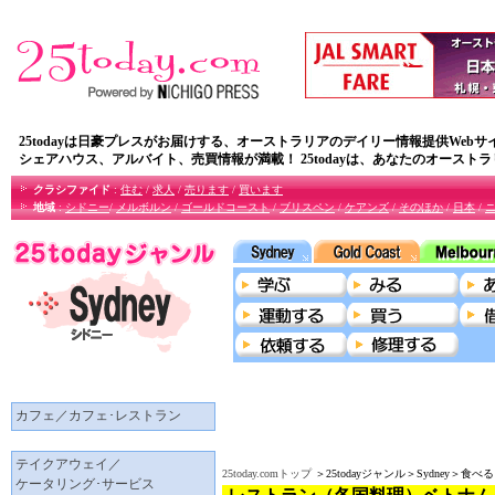
25todayは日豪プレスがお届けする、オーストラリアのデイリー情報提供Webサ
シェアハウス、アルバイト、売買情報が満載！ 25todayは、あなたのオースト
クラシファイド
:
住む
/
求人
/
売ります
/
買います
地域
:
シドニー
/
メルボルン
/
ゴールドコースト
/
ブリスペン
/
ケアンズ
/
そのほか
/
日本
/
カフェ／カフェ･レストラン
テイクアウェイ／
25today.comトップ
＞25todayジャンル＞Sydney
ケータリング･サービス