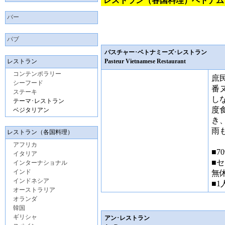
レストラン（各国料理）ベトナム
バー
パブ
パスチャー･ベトナミーズ･レストラン
レストラン
Pasteur Vietnamese Restaurant
コンテンポラリー
庶
シーフード
番
ステーキ
し
テーマ･レストラン
度
ベジタリアン
き
雨
レストラン（各国料理）
アフリカ
■70
イタリア
■セ
インターナショナル
インド
無
インドネシア
■1
オーストラリア
オランダ
韓国
ギリシャ
アン･レストラン