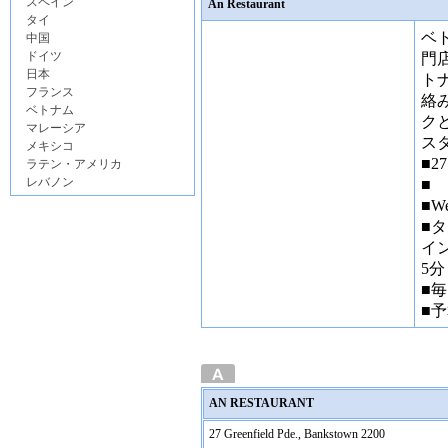
スペイン
An Restaurant
タイ
ベ
中国
ドイツ
門
日本
ト
フランス
絡
ベトナム
ク
マレーシア
ス
メキシコ
■27
ラテン・アメリカ
レバノン
■
■We
■
イ
5分
■毎
■予
AN RESTAURANT
27 Greenfield Pde., Bankstown 2200