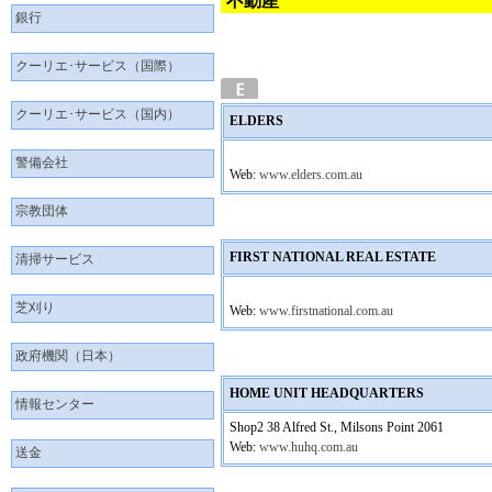
不動産
銀行
クーリエ･サービス（国際）
クーリエ･サービス（国内）
ELDERS
警備会社
Web:
www.elders.com.au
宗教団体
FIRST NATIONAL REAL ESTATE
清掃サービス
芝刈り
Web:
www.firstnational.com.au
政府機関（日本）
HOME UNIT HEADQUARTERS
情報センター
Shop2 38 Alfred St., Milsons Point 2061
Web:
www.huhq.com.au
送金