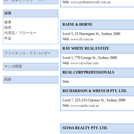
ホーム＆ファミリー･ケア
Web:
www.prdnationwide.com.au
保険
健康
RAINE & HORNE
損害
代理店／ブローカー
Level 5, 55 Harrington St., Sydney 2000
年金
Web:
www.rh.com.au
RAY WHITE REAL ESTATE
ファイナンス・アドバイザー
Level 1, 770 George St., Sydney 2000
Web:
www.raywhite.com
マンガ喫茶
REAL CORP PROFESSIONALS
両替
Web:
RICHARDSON & WRENCH PTY. LTD.
Level 7, 225-233 Clarence St., Sydney 2000
Web:
www.randw.com.au
SEIWA REALTY PTY. LTD.