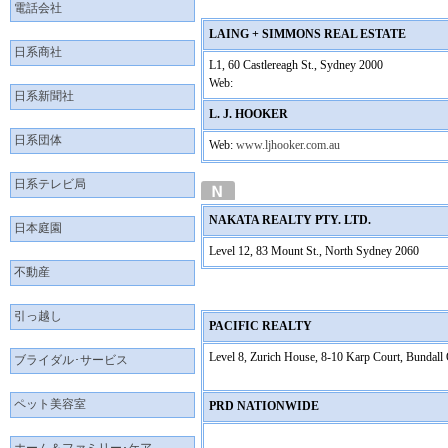
電話会社
LAING + SIMMONS REAL ESTATE
日系商社
L1, 60 Castlereagh St., Sydney 2000
Web:
日系新聞社
L. J. HOOKER
日系団体
Web:
www.ljhooker.com.au
日系テレビ局
NAKATA REALTY PTY. LTD.
日本庭園
Level 12, 83 Mount St., North Sydney 2060
不動産
引っ越し
PACIFIC REALTY
Level 8, Zurich House, 8-10 Karp Court, Bundal
ブライダル･サービス
ペット美容室
PRD NATIONWIDE