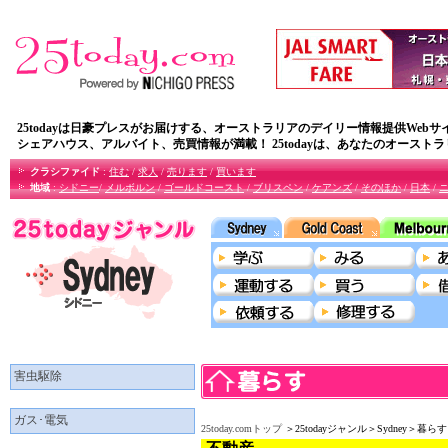
25todayは日豪プレスがお届けする、オーストラリアのデイリー情報提供Webサ
シェアハウス、アルバイト、売買情報が満載！ 25todayは、あなたのオースト
クラシファイド
:
住む
/
求人
/
売ります
/
買います
地域
:
シドニー
/
メルボルン
/
ゴールドコースト
/
ブリスペン
/
ケアンズ
/
そのほか
/
日本
/
害虫駆除
ガス･電気
25today.comトップ
＞25todayジャンル＞Sydney＞暮