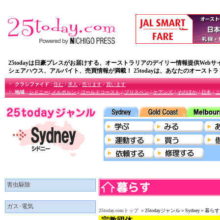
25todayは日豪プレスがお届けする、オーストラリアのデイリー情報提供Webサ
シェアハウス、アルバイト、売買情報が満載！ 25todayは、あなたのオースト
クラシファイド
:
住む
/
求人
/
売ります
/
買います
地域
:
シドニー
/
メルボルン
/
ゴールドコースト
/
ブリスペン
/
ケアンズ
/
そのほか
/
日本
/
害虫駆除
ガス･電気
25today.comトップ
＞25todayジャンル＞Sydney＞暮