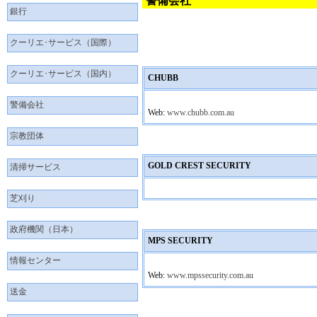
警備会社
銀行
クーリエ･サービス（国際）
クーリエ･サービス（国内）
CHUBB
警備会社
Web:
www.chubb.com.au
宗教団体
GOLD CREST SECURITY
清掃サービス
芝刈り
政府機関（日本）
MPS SECURITY
情報センター
Web:
www.mpssecurity.com.au
送金