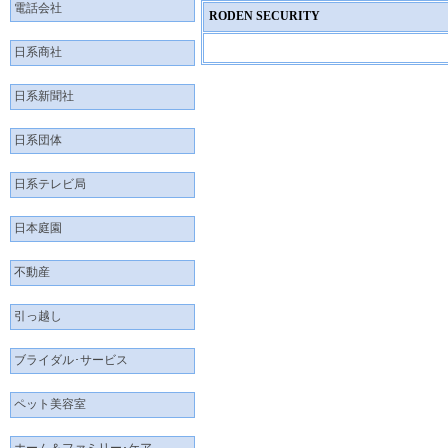
電話会社
RODEN SECURITY
日系商社
日系新聞社
日系団体
日系テレビ局
日本庭園
不動産
引っ越し
ブライダル･サービス
ペット美容室