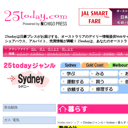
25todayは日豪プレスがお届けする、オーストラリアのデイリー情報提供Webサ
シェアハウス、アルバイト、売買情報が満載！ 25todayは、あなたのオースト
クラシファイド
:
住む
/
求人
/
売ります
/
買います
地域
:
シドニー
/
メルボルン
/
ゴールドコースト
/
ブリスペン
/
ケアンズ
/
そのほか
/
日本
/
害虫駆除
ガス･電気
5today.comトップ
＞25todayジャンル＞Sydney＞暮ら