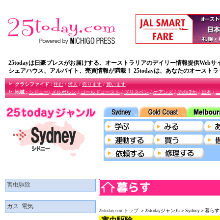
25todayは日豪プレスがお届けする、オーストラリアのデイリー情報提供Webサ
シェアハウス、アルバイト、売買情報が満載！ 25todayは、あなたのオースト
クラシファイド
:
住む
/
求人
/
売ります
/
買います
地域
:
シドニー
/
メルボルン
/
ゴールドコースト
/
ブリスペン
/
ケアンズ
/
そのほか
/
日本
/
害虫駆除
ガス･電気
25today.comトップ
＞25todayジャンル＞Sydney＞暮