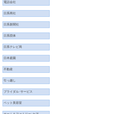
電話会社
日系商社
日系新聞社
日系団体
日系テレビ局
日本庭園
不動産
引っ越し
ブライダル･サービス
ペット美容室