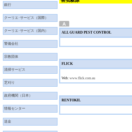
害虫駆除
銀行
クーリエ･サービス（国際）
クーリエ･サービス（国内）
ALL GUARD PEST CONTROL
警備会社
宗教団体
FLICK
清掃サービス
Web:
www.flick.com.au
芝刈り
政府機関（日本）
RENTOKIL
情報センター
送金