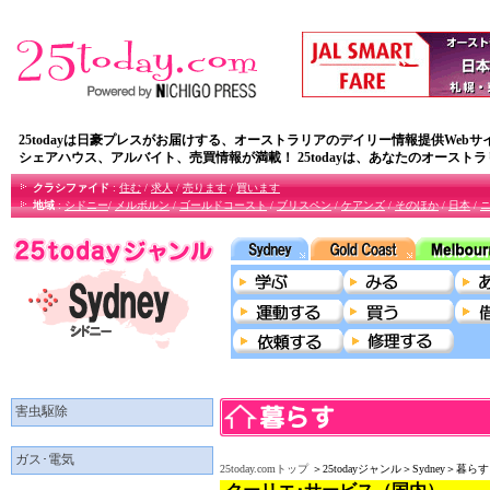
25todayは日豪プレスがお届けする、オーストラリアのデイリー情報提供Webサ
シェアハウス、アルバイト、売買情報が満載！ 25todayは、あなたのオースト
クラシファイド
:
住む
/
求人
/
売ります
/
買います
地域
:
シドニー
/
メルボルン
/
ゴールドコースト
/
ブリスペン
/
ケアンズ
/
そのほか
/
日本
/
害虫駆除
ガス･電気
25today.comトップ
＞25todayジャンル＞Sydney＞